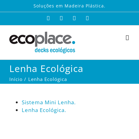
Ir
Soluções em Madeira Plástica.
para
Facebook
Instagram
X
YouTube
o
conteúdo
Lenha Ecológica
Início
Lenha Ecológica
Sistema Mini Lenha.
Lenha Ecológica.