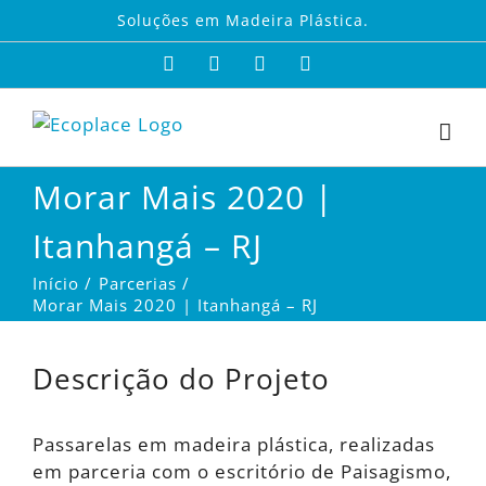
Ir
Soluções em Madeira Plástica.
para
Facebook
Instagram
X
YouTube
o
conteúdo
Morar Mais 2020 |
Itanhangá – RJ
Início
Parcerias
Morar Mais 2020 | Itanhangá – RJ
Ver
Imagem
Descrição do Projeto
Maior
Passarelas em madeira plástica, realizadas
em parceria com o escritório de Paisagismo,