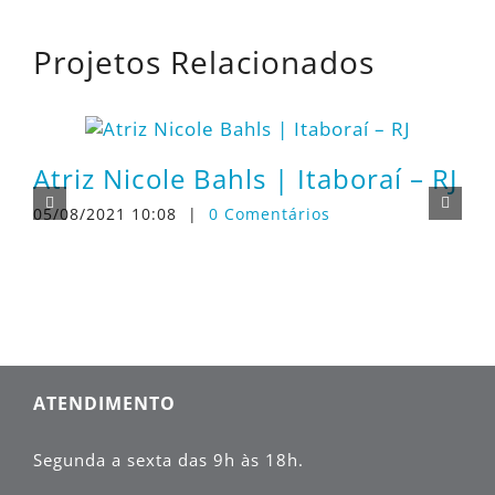
Projetos Relacionados
Atriz Nicole Bahls | Itaboraí – RJ
05/08/2021 10:08
|
0 Comentários
1
ATENDIMENTO
Segunda a sexta das 9h às 18h.