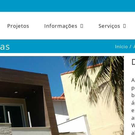
Projetos
Informações
Serviços
das
Início
A
p
b
á
e
a
W
a