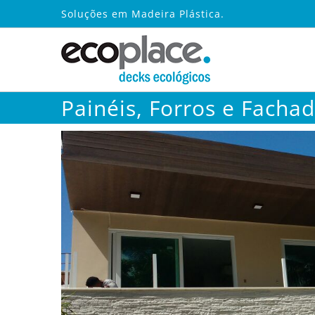
Ir
Soluções em Madeira Plástica.
para
o
conteúdo
Painéis, Forros e Facha
Ver
Imagem
Maior