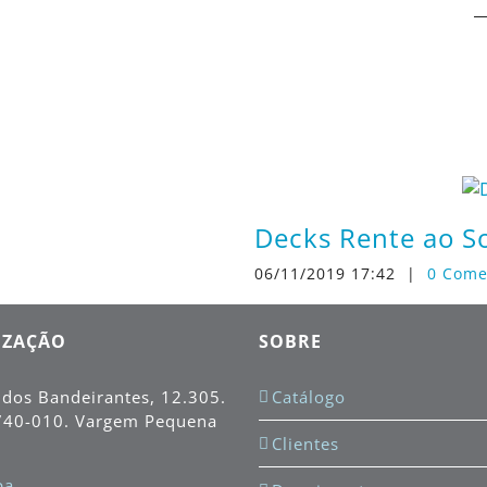
Decks Rente ao S
06/11/2019 17:42
|
0 Come
IZAÇÃO
SOBRE
 dos Bandeirantes, 12.305.
Catálogo
740-010
. Vargem Pequena
Clientes
a.