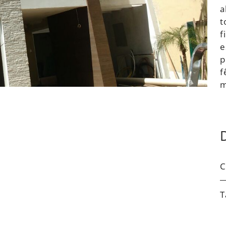
a
t
f
e
p
f
C
T