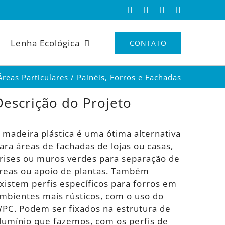
Facebook
Instagram
X
YouTube
Lenha Ecológica
CONTATO
Áreas Particulares
Painéis, Forros e Fachadas
Descrição do Projeto
 madeira plástica é uma ótima alternativa
ara áreas de fachadas de lojas ou casas,
rises ou muros verdes para separação de
reas ou apoio de plantas. Também
xistem perfis específicos para forros em
mbientes mais rústicos, com o uso do
PC. Podem ser fixados na estrutura de
lumínio que fazemos, com os perfis de