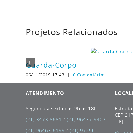
Projetos Relacionados
Guarda-Corpo
06/11/2019 17:43
|
0 Comentários
ATENDIMENTO
LOCAL
Segunda a sexta das 9h às 18h.
Estrada
CEP
21
(21) 3473-8681
/
(21) 96437-9407
– RJ.
(21) 96463-6199
/
(21) 97290-
Ver map