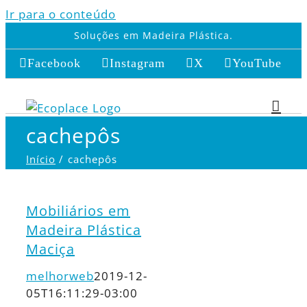
Ir para o conteúdo
Soluções em Madeira Plástica.
Facebook
Instagram
X
YouTube
cachepôs
Início
cachepôs
Mobiliários em
Madeira Plástica
Maciça
melhorweb
2019-12-
05T16:11:29-03:00