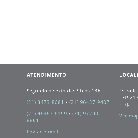
Trançarte, na Barra
da Tijuca. Local: Casa
Shopping | Barra da
Tijuca - RJ.
ATENDIMENTO
LOCAL
Segunda a sexta das 9h às 18h.
Estrada
CEP
21
(21) 3473-8681
/
(21) 96437-9407
– RJ.
(21) 96463-6199
/
(21) 97290-
Ver map
8801
Enviar e-mail.