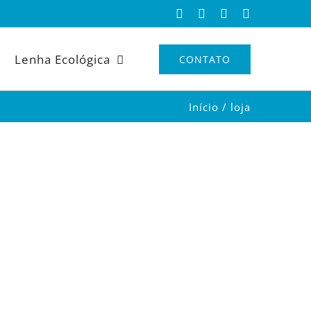
Facebook
Instagram
X
YouTube
Lenha Ecológica
CONTATO
Início
loja