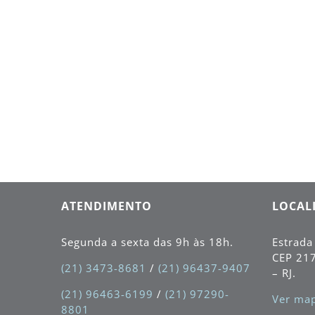
Itanhagá, RJ, com o
perfil de madeira
plástica encapsulada,
na cor itaúba, com
perfis de 150x32
mm.
ATENDIMENTO
LOCAL
Segunda a sexta das 9h às 18h.
Estrada
CEP
21
(21) 3473-8681
/
(21) 96437-9407
– RJ.
(21) 96463-6199
/
(21) 97290-
Ver map
8801