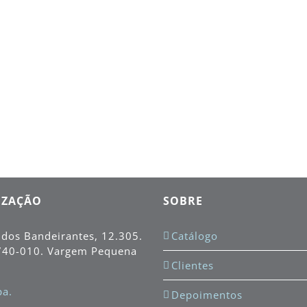
IZAÇÃO
SOBRE
 dos Bandeirantes, 12.305.
Catálogo
740-010
. Vargem Pequena
Clientes
a.
Depoimentos