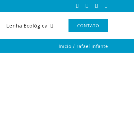
Facebook
Instagram
X
YouTube
Lenha Ecológica
CONTATO
Início
rafael infante